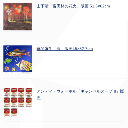
山下清「富田林の花火」版画 51.5×62cm
草間彌生「海」版画45×52.7cm
アンディ・ウォーホル「キャンベルスープ II」版
画