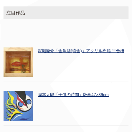
注目作品
深堀隆介「金魚酒(琉金)」アクリル樹脂 半合枡
岡本太郎「子供の時間」版画47×39cm