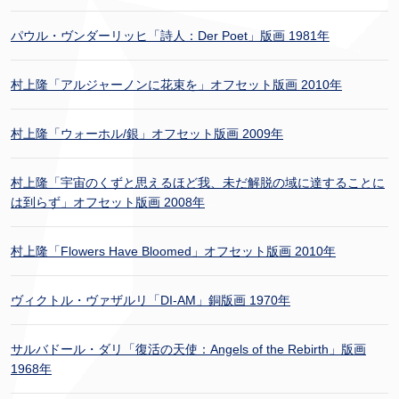
パウル・ヴンダーリッヒ「詩人：Der Poet」版画 1981年
村上隆「アルジャーノンに花束を」オフセット版画 2010年
村上隆「ウォーホル/銀」オフセット版画 2009年
村上隆「宇宙のくずと思えるほど我、未だ解脱の域に達することに
は到らず」オフセット版画 2008年
村上隆「Flowers Have Bloomed」オフセット版画 2010年
ヴィクトル・ヴァザルリ「DI-AM」銅版画 1970年
サルバドール・ダリ「復活の天使：Angels of the Rebirth」版画
1968年