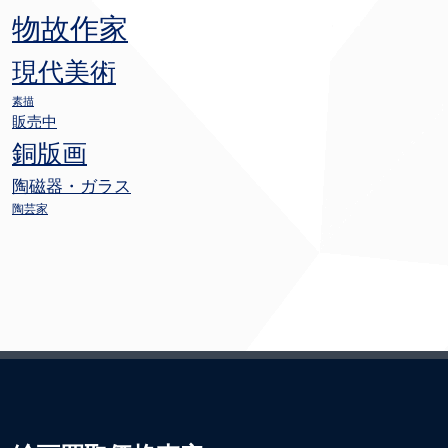
物故作家
現代美術
素描
販売中
銅版画
陶磁器・ガラス
陶芸家