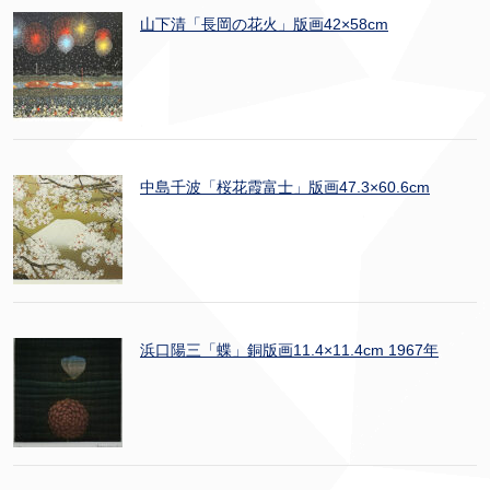
山下清「長岡の花火」版画42×58cm
中島千波「桜花霞富士」版画47.3×60.6cm
浜口陽三「蝶」銅版画11.4×11.4cm 1967年