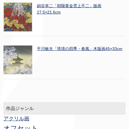
絹谷幸二「朝陽黄金雲上不二」版画
27.5×21.6cm
平川敏夫「塔境の四季・春風」木版画45×33cm
作品ジャンル
アクリル画
オフセット