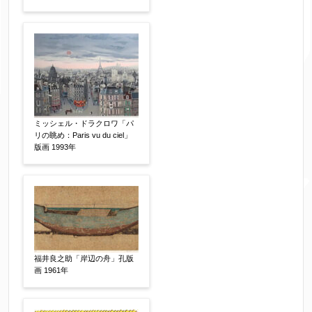
体裁
【任意】
額装
軸装
シート
その他
サイン等の有無
【任意】
ミッシェル・ドラクロワ「パ
サイン有(自筆)
サイン無
印有
リの眺め：Paris vu du ciel」
版画 1993年
鑑定証書付
共箱
共シール
その他
限定番号
【任意】
福井良之助「岸辺の舟」孔版
画 1961年
制作年
【任意】