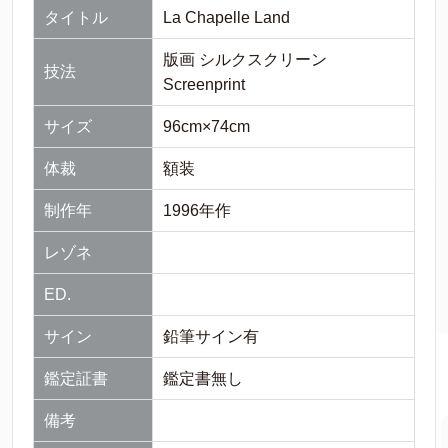
タイトル
La Chapelle Land
版画 シルクスクリーン
技法
Screenprint
サイズ
96cm×74cm
体裁
額装
制作年
1996年作
レゾネ
ED.
サイン
鉛筆サイン有
鑑定証書
鑑定書無し
備考