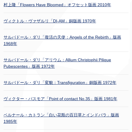
村上隆「Flowers Have Bloomed」オフセット版画 2010年
ヴィクトル・ヴァザルリ「DI-AM」銅版画 1970年
サルバドール・ダリ「復活の天使：Angels of the Rebirth」版画
1968年
サルバドール・ダリ「アリウム：Allium Christophii Pilique
Pubescentes」版画 1972年
サルバドール・ダリ「変貌：Transfiguration」銅版画 1972年
ヴィクター・パスモア「Point of contact No.35」版画 1981年
ベルナール・カトラン「白い花瓶の百日草とインドバラ」版画
1985年