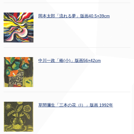
岡本太郎「流れる夢」版画40.5×39cm
中川一政「椿(小)」版画56×42cm
草間彌生「三本の花（I）」版画 1992年