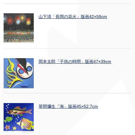
山下清「長岡の花火」版画42×58cm
岡本太郎「子供の時間」版画47×39cm
草間彌生「海」版画45×52.7cm