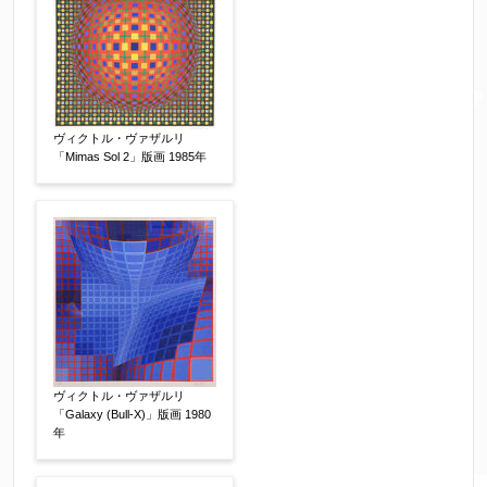
電話番号
【必須】
※携帯電話などご連絡が取りやすいお電話番号を
お願い致します。
ヴィクトル・ヴァザルリ
「Mimas Sol 2」版画 1985年
郵便番号
【必須】
↓郵便番号を入力すると住所の最初が自動入力さ
れます。番地以下は任意でも結構です。
ご住所
【必須】
ヴィクトル・ヴァザルリ
「Galaxy (Bull-X)」版画 1980
年