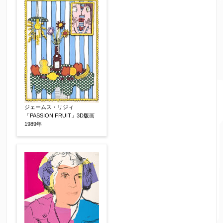
売却希望時期
【任意】
すぐに売りたい
電話で相談したい
その他
他社様の査定価格
【任意】
会社名：
ジェームス・リジィ
「PASSION FRUIT」3D版画
1989年
査定額：
※他社様からご提示された査定額がございました
らお知らせください。その価格が適切かお返事申
し上げます。
作品コンディション
【任意】