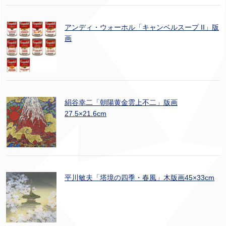
アンディ・ウォーホル「キャンベルスープ II」版
画
絹谷幸二「朝陽黄金雲上不二」版画
27.5×21.6cm
平川敏夫「塔境の四季・春風」木版画45×33cm