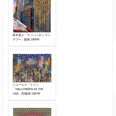
お名前
【必須】
フリガナ
【任意】
鈴木英人「マンハッタン ラン
デブー」版画 1995年
メールアドレス
【必須】
※送信完了後こちらのメールアドレス宛に自動で
送信確認メールをお送りします。もし送信確認メ
ールが受信されない場合は、送信が完了していな
ジェームス・リジィ
いか、アドレス間違え、迷惑メールフィルター等
「HALLOWEEN IN THE
USA」3D版画 1987年
により弊社からのお返事も受信できない場合がご
ざいますので、お電話(
03-6421-6083
)までお問い
合わせください。