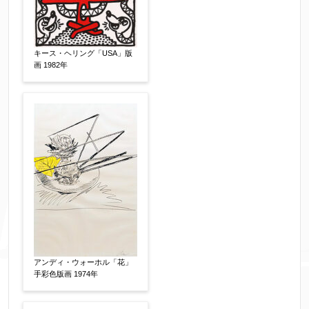
個人情報の取扱い
について、同意の上送信しま
す。（確認画面は表示されません）
キース・ヘリング「USA」版
画 1982年
同意する
【必須】
↑ 同意頂けましたらチェックを入れてくださ
い。
※データはSSL(Secure Sockets Layer)通信によ
り暗号化して送信されます。
アンディ・ウォーホル「花」
手彩色版画 1974年