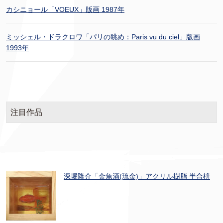
カシニョール「VOEUX」版画 1987年
ミッシェル・ドラクロワ「パリの眺め：Paris vu du ciel」版画
1993年
注目作品
深堀隆介「金魚酒(琉金)」アクリル樹脂 半合枡