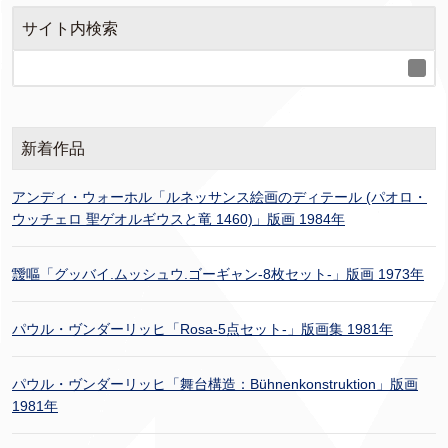
サイト内検索
新着作品
アンディ・ウォーホル「ルネッサンス絵画のディテール (パオロ・
ウッチェロ 聖ゲオルギウスと竜 1460)」版画 1984年
靉嘔「グッバイ.ムッシュウ.ゴーギャン-8枚セット-」版画 1973年
パウル・ヴンダーリッヒ「Rosa-5点セット-」版画集 1981年
パウル・ヴンダーリッヒ「舞台構造：Bühnenkonstruktion」版画
1981年