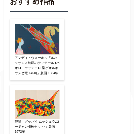
おすすめ作品
▼
作品の作家名
【任意】
作品の画題
【任意】
アンディ・ウォーホル「ルネ
ッサンス絵画のディテール (パ
オロ・ウッチェロ 聖ゲオルギ
ウスと竜 1460)」版画 1984年
作品の技法
【任意】
日本画
油彩画
版画
水彩
素描
立体
その他
絵の画面サイズ
【任意】
靉嘔「グッバイ.ムッシュウ.ゴ
ーギャン-8枚セット-」版画
1973年