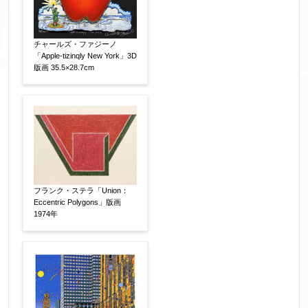
チャールズ・ファジーノ
添付画像
【任意】
「Apple-tizinqly New York」3D
版画 35.5×28.7cm
※添付画像は5MBまでのjpg、gif、pig、pdf形式
にてお送りください。
※追加や複数点ある場合はフォーム送信後に送ら
れてくる送信確認メール記載のアドレスからもお
フランク・ステラ「Union：
送り頂けます。
Eccentric Polygons」版画
1974年
お客様情報をご入力ください。
▼