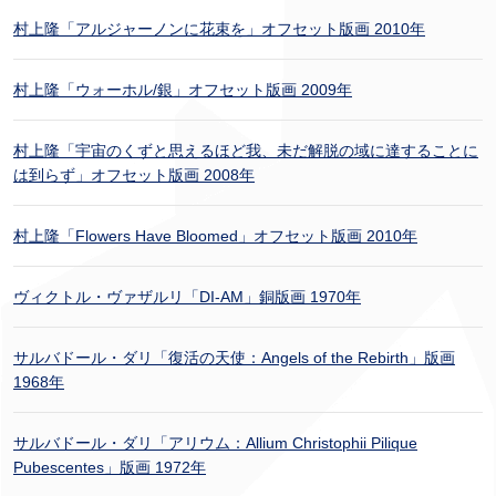
村上隆「アルジャーノンに花束を」オフセット版画 2010年
村上隆「ウォーホル/銀」オフセット版画 2009年
村上隆「宇宙のくずと思えるほど我、未だ解脱の域に達することに
は到らず」オフセット版画 2008年
村上隆「Flowers Have Bloomed」オフセット版画 2010年
ヴィクトル・ヴァザルリ「DI-AM」銅版画 1970年
サルバドール・ダリ「復活の天使：Angels of the Rebirth」版画
1968年
サルバドール・ダリ「アリウム：Allium Christophii Pilique
Pubescentes」版画 1972年