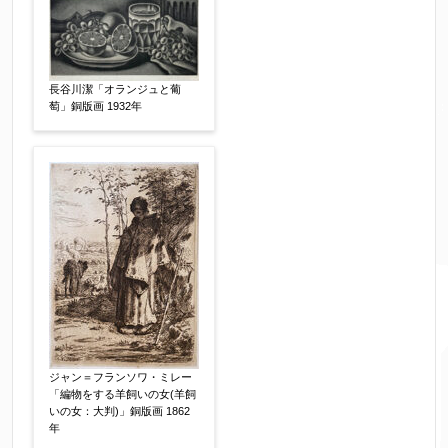
長谷川潔「オランジュと葡
萄」銅版画 1932年
ジャン＝フランソワ・ミレー
「編物をする羊飼いの女(羊飼
いの女：大判)」銅版画 1862
年