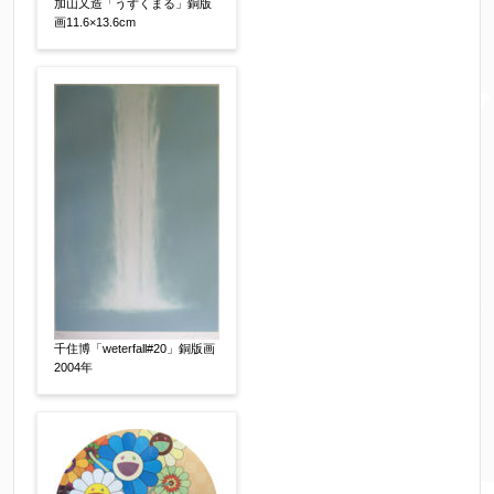
加山又造「うずくまる」銅版
メールアドレス
【必須】
画11.6×13.6cm
※送信完了後こちらのメールアドレス宛に自動で
送信確認メールをお送りします。もし送信確認メ
ールが受信されない場合は、送信が完了していな
いか、アドレス間違え、迷惑メールフィルター等
により弊社からのお返事も受信できない場合がご
ざいますので、お電話(
03-6421-6083
)までお問い
合わせください。
電話番号
【必須】
千住博「weterfall#20」銅版画
2004年
※携帯電話などご連絡が取りやすいお電話番号を
お願い致します。
郵便番号
【必須】