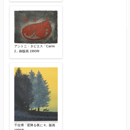
アントニ・タピエス「Carmi
2」銅版画 1993年
千住博「星降る夜に II」版画
1996年