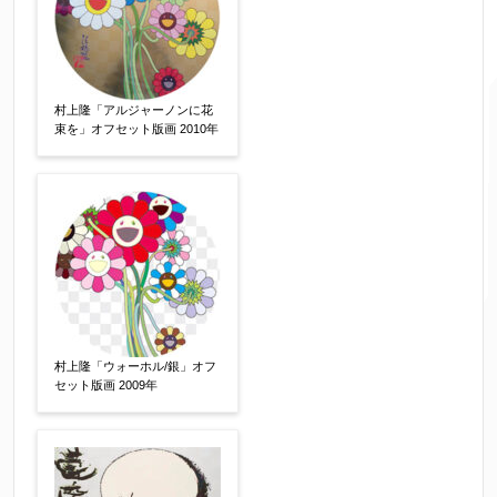
↓郵便番号を入力すると住所の最初が自動入力さ
れます。番地以下は任意でも結構です。
村上隆「アルジャーノンに花
束を」オフセット版画 2010年
ご住所
【必須】
村上隆「ウォーホル/銀」オフ
セット版画 2009年
ご要望などがございましたらご入力ください
【任意】