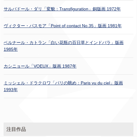
サルバドール・ダリ「変貌：Transfiguration」銅版画 1972年
ヴィクター・パスモア「Point of contact No.35」版画 1981年
ベルナール・カトラン「白い花瓶の百日草とインドバラ」版画
1985年
カシニョール「VOEUX」版画 1987年
ミッシェル・ドラクロワ「パリの眺め：Paris vu du ciel」版画
1993年
注目作品