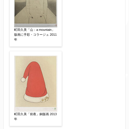
作品の技法
【任意】
日本画
油彩画
版画
水彩
町田久美「山：a mountain」
版画に手彩・コラージュ 2011
素描
立体
年
その他
絵の画面サイズ
【任意】
体裁
【任意】
額装
軸装
シート
その他
町田久美「前夜」銅版画 2013
年
サイン等の有無
【任意】