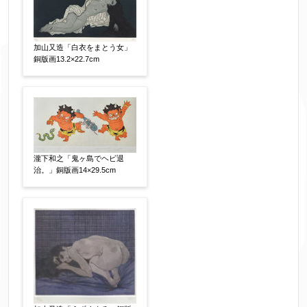
※添付画像は5MBまでのjpg、gif、pig、pdf形式
にてお送りください。
※追加や複数点ある場合はフォーム送信後に送ら
加山又造「白衣をまとう女」
れてくる送信確認メール記載のアドレスからもお
銅版画13.2×22.7cm
送り頂けます。
お客様情報をご入力ください。
▼
瀧下和之「鬼ヶ島でヘビ退
治。」銅版画14×29.5cm
お名前
【必須】
フリガナ
【任意】