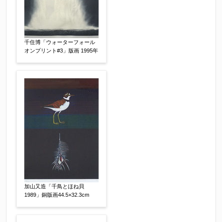
会社名：
千住博「ウォーターフォール
査定額：
オンプリント#3」版画 1995年
※他社様からご提示された査定額がございました
らお知らせください。その価格が適切かお返事申
し上げます。
作品コンディション
【任意】
加山又造「千鳥とほね貝
1989」銅版画44.5×32.3cm