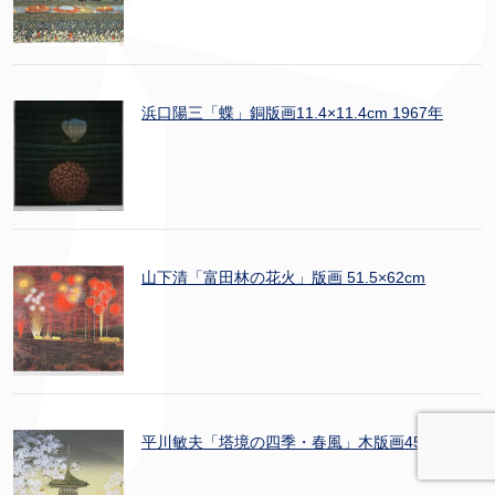
浜口陽三「蝶」銅版画11.4×11.4cm 1967年
山下清「富田林の花火」版画 51.5×62cm
平川敏夫「塔境の四季・春風」木版画45×33cm