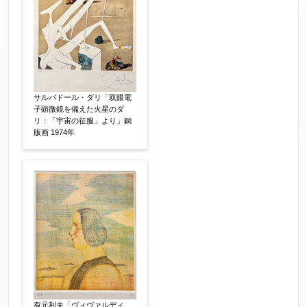
サルバドール・ダリ「双眼電
子顕微鏡を備えた火星のダ
リ：「宇宙の征服」より」銅
版画 1974年
有元利夫「ヴィヴァルディ