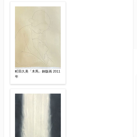
サイン有(自筆)
サイン無
印有
鑑定証書付
共箱
共シール
その他
限定番号
【任意】
制作年
【任意】
町田久美「木馬」銅版画 2011
年
売却希望時期
【任意】
すぐに売りたい
電話で相談したい
その他
他社様の査定価格
【任意】