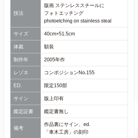
版画 ステンレススチールに
技法
フォトエッチング
photoetching on stainless steal
サイズ
40cm×51.5cm
体裁
額装
制作年
2005年作
レゾネ
コンポジションNo.155
ED.
限定150部
サイン
版上印有
鑑定証書
鑑定書無し
作品裏にサイン、ed.
備考
「車木工房」の刻印