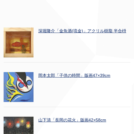
深堀隆介「金魚酒(琉金)」アクリル樹脂 半合枡
岡本太郎「子供の時間」版画47×39cm
山下清「長岡の花火」版画42×58cm