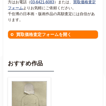
方はお電話（
03-6421-6083
）または、
買取価格査定
フォーム
よりお気軽にご依頼ください。
千住博の日本画・版画作品の高額査定には自信があ
ります。
買取価格査定フォームを開く
買取価格査定は
無料
です。
作品の情報を
わかる範囲でご入力ください。
※不明な項目は空欄で結構です。
おすすめ作品
▼
作品の作家名
【任意】
作品の画題
【任意】