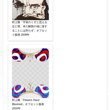
村上隆「宇宙のくずと思える
ほど我、未だ解脱の域に達す
ることには到らず」オフセッ
ト版画 2008年
個人情報の取扱い
について、同意の上送信しま
す。（確認画面は表示されません）
同意する
【必須】
↑ 同意頂けましたらチェックを入れてくださ
村上隆「Flowers Have
い。
Bloomed」オフセット版画
2010年