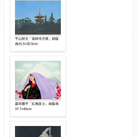
その他
【任意】
平山郁夫「薬師寺月夜」銅版
画41.5×30.5cm
森田曠平「紅梅富士」銅版画
添付画像
【任意】
37.7×45cm