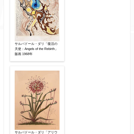
サルバドール・ダリ「復活の
天使：Angels of the Rebirth」
版画 1968年
添付画像
【任意】
※添付画像は5MBまでのjpg、gif、pig、pdf形式
にてお送りください。
※追加や複数点ある場合はフォーム送信後に送ら
れてくる送信確認メール記載のアドレスからもお
送り頂けます。
サルバドール・ダリ「アリウ