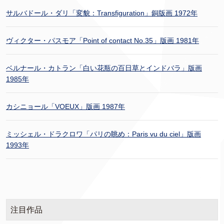
サルバドール・ダリ「変貌：Transfiguration」銅版画 1972年
ヴィクター・パスモア「Point of contact No.35」版画 1981年
ベルナール・カトラン「白い花瓶の百日草とインドバラ」版画
1985年
カシニョール「VOEUX」版画 1987年
ミッシェル・ドラクロワ「パリの眺め：Paris vu du ciel」版画
1993年
注目作品