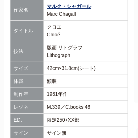
マルク・シャガール
作家名
Marc Chagall
クロエ
タイトル
Chloé
版画 リトグラフ
技法
Lithograph
サイズ
42cm×31.8cm(シート)
体裁
額装
制作年
1961年作
レゾネ
M.339／C.books 46
ED.
限定250+XX部
サイン
サイン無