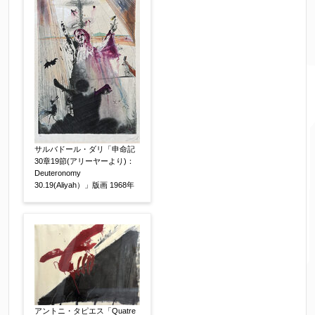
サルバドール・ダリ「申命記
30章19節(アリーヤーより)：
Deuteronomy
30.19(Aliyah）」版画 1968年
アントニ・タピエス「Quatre