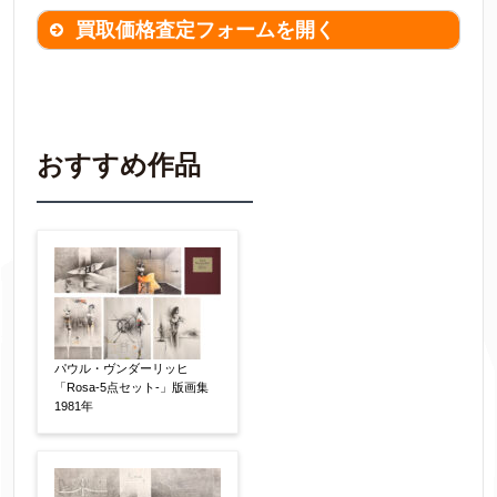
買取価格査定フォームを開く
買取価格査定は
無料
です。
作品の情報を
わかる範囲でご入力ください。
※不明な項目は空欄で結構です。
おすすめ作品
▼
作品の作家名
【任意】
作品の画題
【任意】
パウル・ヴンダーリッヒ
「Rosa-5点セット-」版画集
1981年
作品の技法
【任意】
日本画
油彩画
版画
水彩