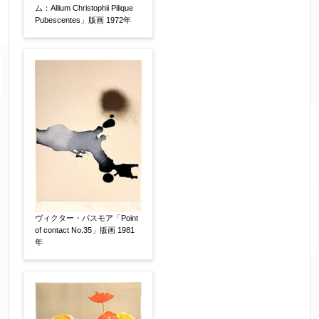
ム：Allium Christophii Pilique
Pubescentes」版画 1972年
お客様情報をご入力ください。
▼
お名前
【必須】
フリガナ
【任意】
ヴィクター・パスモア「Point
of contact No.35」版画 1981
年
メールアドレス
【必須】
※送信完了後こちらのメールアドレス宛に自動で
送信確認メールをお送りします。もし送信確認メ