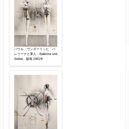
限定番号
【任意】
制作年
【任意】
パウル・ヴンダーリッヒ「バ
レリーナと軍人：Ballerina und
売却希望時期
【任意】
Soldat」版画 1981年
すぐに売りたい
電話で相談したい
その他
他社様の査定価格
【任意】
会社名：
査定額：