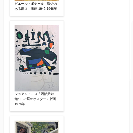
ピエール・ボナール「暖炉の
ある部屋」版画 1942-1946年
ご住所
【必須】
ご要望などがございましたらご入力ください
ジョアン・ミロ「西部美術
【任意】
館”ミロ”展のポスター」版画
1978年