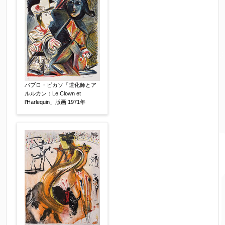
パブロ・ピカソ「道化師とア
ルルカン：Le Clown et
l’Harlequin」版画 1971年