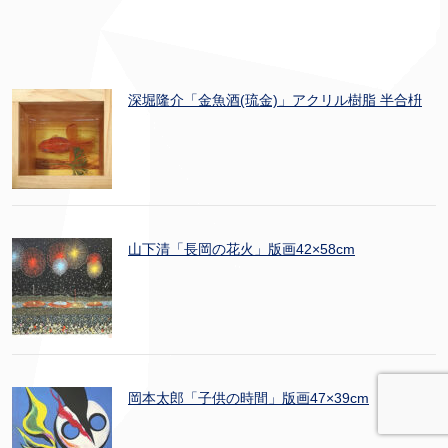
深堀隆介「金魚酒(琉金)」アクリル樹脂 半合枡
山下清「長岡の花火」版画42×58cm
岡本太郎「子供の時間」版画47×39cm