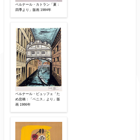
ベルナール・カトラン「夏：
四季より」版画 1984年
ベルナール・ビュッフェ「た
め息橋：「ベニス」より」版
画 1986年