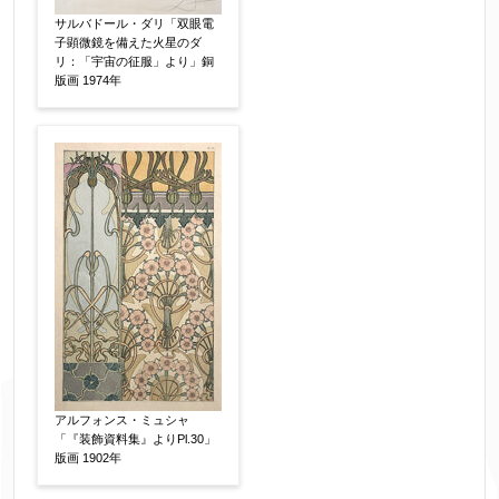
り暗号化して送信されます。
サルバドール・ダリ「双眼電
子顕微鏡を備えた火星のダ
リ：「宇宙の征服」より」銅
版画 1974年
アルフォンス・ミュシャ
「『装飾資料集』よりPl.30」
版画 1902年