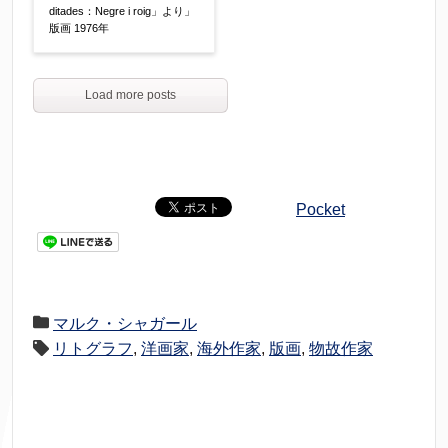
ditades：Negre i roig」より」
版画 1976年
Load more posts
Pocket
マルク・シャガール
リトグラフ
,
洋画家
,
海外作家
,
版画
,
物故作家