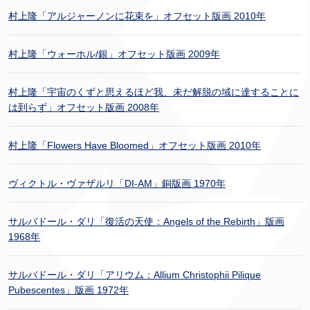
村上隆「アルジャーノンに花束を」オフセット版画 2010年
村上隆「ウォーホル/銀」オフセット版画 2009年
村上隆「宇宙のくずと思えるほど我、未だ解脱の域に達することに
は到らず」オフセット版画 2008年
村上隆「Flowers Have Bloomed」オフセット版画 2010年
ヴィクトル・ヴァザルリ「DI-AM」銅版画 1970年
サルバドール・ダリ「復活の天使：Angels of the Rebirth」版画
1968年
サルバドール・ダリ「アリウム：Allium Christophii Pilique
Pubescentes」版画 1972年