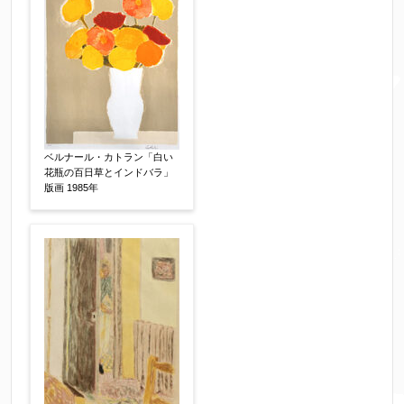
ールが受信されない場合は、送信が完了していな
いか、アドレス間違え、迷惑メールフィルター等
により弊社からのお返事も受信できない場合がご
ざいますので、お電話(
03-6421-6083
)までお問い
合わせください。
電話番号
【必須】
ベルナール・カトラン「白い
花瓶の百日草とインドバラ」
版画 1985年
※携帯電話などご連絡が取りやすいお電話番号を
お願い致します。
郵便番号
【必須】
↓郵便番号を入力すると住所の最初が自動入力さ
れます。番地以下は任意でも結構です。