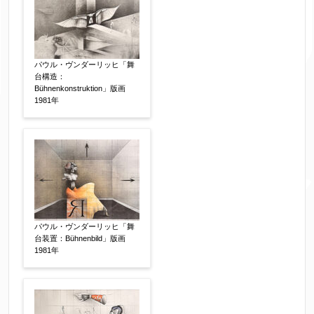
素描
立体
その他
パウル・ヴンダーリッヒ「舞
絵の画面サイズ
【任意】
台構造：
Bühnenkonstruktion」版画
1981年
体裁
【任意】
額装
軸装
シート
その他
サイン等の有無
【任意】
パウル・ヴンダーリッヒ「舞
サイン有(自筆)
サイン無
印有
台装置：Bühnenbild」版画
1981年
鑑定証書付
共箱
共シール
その他