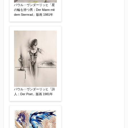
パウル・ヴンダーリッヒ「星
※他社様からご提示された査定額がございました
の輪を持つ男：Der Mann mit
dem Sternrad」版画 1981年
らお知らせください。その価格が適切かお返事申
し上げます。
作品コンディション
【任意】
パウル・ヴンダーリッヒ「詩
人：Der Poet」版画 1981年
その他
【任意】