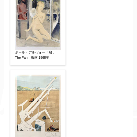
個人情報の取扱い
について、同意の上送信しま
ポール・デルヴォー「扇：
The Fan」版画 1968年
す。（確認画面は表示されません）
同意する
【必須】
↑ 同意頂けましたらチェックを入れてくださ
い。
※データはSSL(Secure Sockets Layer)通信によ